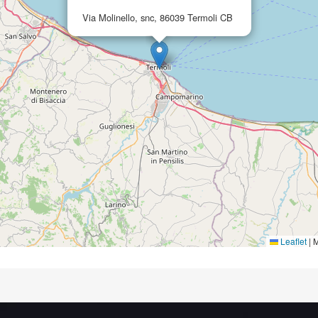
Via Molinello, snc, 86039 Termoli CB
Leaflet
|
M