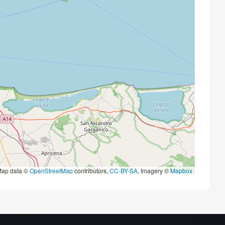
ap data ©
OpenStreetMap
contributors,
CC-BY-SA
, Imagery ©
Mapbox